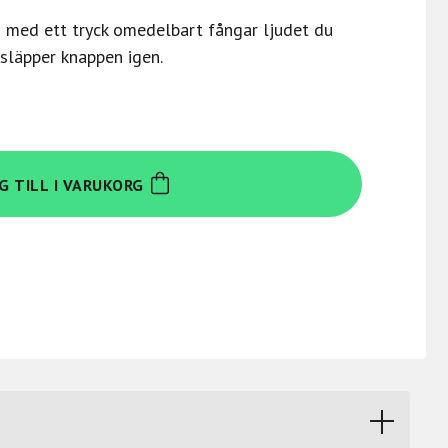
 med ett tryck omedelbart fångar ljudet du
 släpper knappen igen.
G TILL I VARUKORG