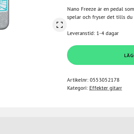
Nano Freeze är en pedal som
spelar och fryser det tills du
Leveranstid: 1-4 dagar
Electro
LÄG
Harmonix
Nano
Freeze
Artikelnr:
0553052178
mängd
Kategori:
Effekter gitarr