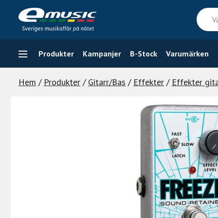
Skip
Vad
to
söker
content
du
efter
Produkter
Kampanjer
B-Stock
Varumärken
Hem
/
Produkter
/
Gitarr/Bas
/
Effekter
/
Effekter git