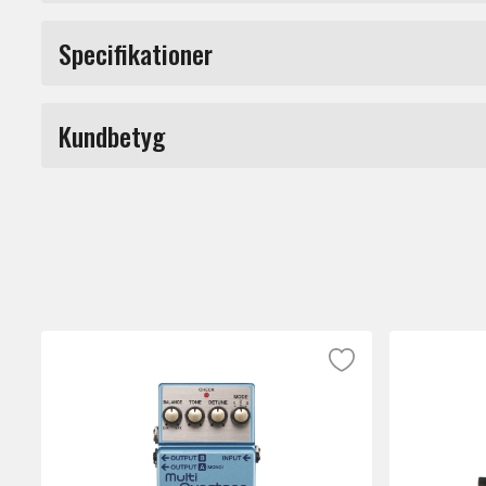
Electro Harmonix Nano Freeze är en otrolig
Specifikationer
tills du släpper knappen igen. Detta gör at
enormt ljudlandskap. Eller varför inte anv
Effekt
begränsas bara av din egen kreativitet.
Kundbetyg
Produkttyp
Märke
Du måste vara inloggad för a