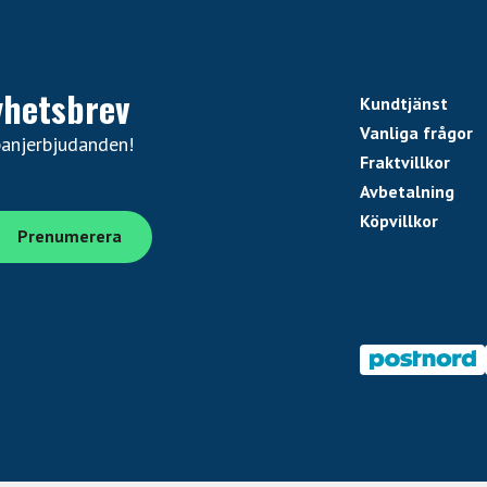
yhetsbrev
Kundtjänst
Vanliga frågor
panjerbjudanden!
Fraktvillkor
Avbetalning
Köpvillkor