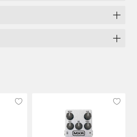
art fångar ljudet du spelar och fryser det
ektloopen på en delaypedal och du får ett
tigt häftiga rytmeffekter. Möjligheterna