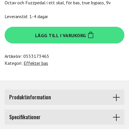
Octav och Fuzzpedal i ett skal, för bas, true bypass, 9v
Leveranstid: 1-4 dagar
Electro
LÄGG TILL I VARUKORG
Harmonix
Lizard
King
Artikelnr:
0553173465
Bass
Kategori:
Effekter bas
Octave
Fuzz
mängd
Produktinformation
Electro-Harmonix Lizard King Bass Octave Fuzz – Ditt
Hemliga Vapen för Tunga Basslingor
Specifikationer
Electro-Harmonix Lizard King Bass Octave Fuzz är en