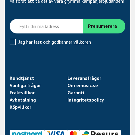
Electro-Harmonix
Va först att ta del av våra grymma kampanjerbjudanden!
Pris
Prisvärd för basister i alla genrer
Jag har läst och godkänner
villkoren
Kundtjänst
Leveransfrågor
Vanliga frågor
Om emusic.se
Fraktvillkor
Garanti
Avbetalning
Integritetspolicy
Köpvillkor