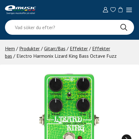
Skip
to
content
Vad
söker
du
efter?
Hem
/
Produkter
/
Gitarr/Bas
/
Effekter
/
Effekter
bas
/ Electro Harmonix Lizard King Bass Octave Fuzz