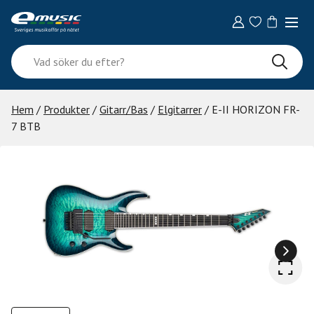
Skip
to
content
Vad
söker
du
efter?
Hem
/
Produkter
/
Gitarr/Bas
/
Elgitarrer
/ E-II HORIZON FR-
7 BTB