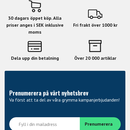
Tuners: Gotoh Locking
Bridge: Floyd Rose Original
30 dagars öppet köp. Alla
Neck PU: EMG 66-7H
priser anges i SEK inklusive
Fri frakt över 1000 kr
Bridge PU: EMG 57-7H
moms
Strings: Elixir Nanoweb Super Light
(.009/.011/.016/.024/.032/.042/.056)
Dela upp din betalning
Case Included: Yes
Över 20 000 artiklar
Prenumerera på vårt nyhetsbrev
Va först att ta del av våra grymma kampanjerbjudanden!