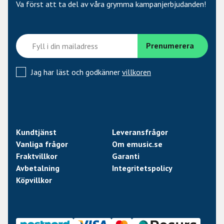
Va först att ta del av våra grymma kampanjerbjudanden!
Neck PU: EMG 60 Brushed Black Chrome
Bridge PU: EMG 81 Brushed Black Chrome
Electronics Layout: Volume/Tone/Toggle Switch
Strings: Elixir Nanoweb Light
Jag har läst och godkänner
villkoren
Case: EX GUITAR FORM FIT CASE
Kundtjänst
Leveransfrågor
Vanliga frågor
Om emusic.se
Fraktvillkor
Garanti
Avbetalning
Integritetspolicy
Köpvillkor