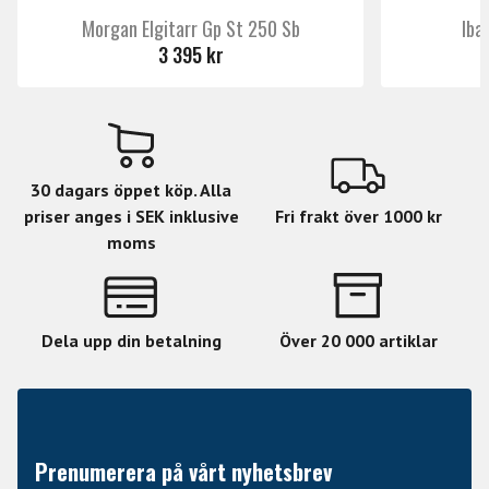
Body: Mahogany
Morgan Elgitarr Gp St 250 Sb
Iba
3 395 kr
Neck: Mahogany
Fingerboard: Ebony
Fingerboard Radius: 305mm
Finish: Black
30 dagars öppet köp. Alla
Nut Width: 42mm
priser anges i SEK inklusive
Fri frakt över 1000 kr
Nut Type: Bone
moms
Neck Contour: Thin U
Frets/Type: 22 XJ
Dela upp din betalning
Över 20 000 artiklar
Hardware Color: Black
Strap Button: Dunlop Locking
Tuners: Gotoh Locking
Bridge: Gotoh TOM & Tailpiece
Prenumerera på vårt nyhetsbrev