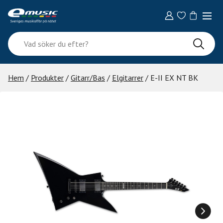
Skip
to
content
Vad
söker
du
efter?
Hem
/
Produkter
/
Gitarr/Bas
/
Elgitarrer
/ E-II EX NT BK