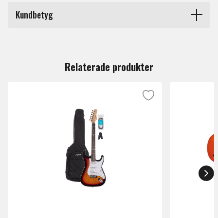
Märke
E-II
compromises in tone, feel, or reliability for their guitars and
Kundbetyg
basses. The E-II EX NT is a killer guitar with a bold and
angular design for musicians who like to make a statement
Du måste vara inloggad för att lämna en recension.
from the moment they pull their guitar from the case.
Available in Black and Snow White finishes, it features set-
Relaterade produkter
thru construction of a mahogany body and mahogany neck
with ebony fingerboard, 22 extra-jumbo frets, and a satin
finish on the back for super smooth playability. The E-II EX
NT includes premier-quality components like a bone nut,
Gotoh locking tuners, a Gotoh TOM bridge and tailpiece, and
Dunlop locking strap buttons, along with a set of EMG 60 and
EMG 81 pickups in Brushed Black Chrome. Includes an ESP
hardshell form-fitting case.
Construction: Set-Thru
Scale: 24.75"