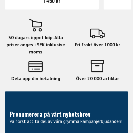
1 450 kr
Magnet: Alnico 5
Resistance: 8.03 Kohm
Year of Introduction: 2024
30 dagars öppet köp. Alla
priser anges i SEK inklusive
Fri frakt över 1000 kr
Tone guide:
moms
Ourput: 200 mV
Bass: 3.0
Low mid: 4.5
Dela upp din betalning
Över 20 000 artiklar
High mid: 4.0
Treble: 5.0
Prenumerera på vårt nyhetsbrev
Va först att ta del av våra grymma kampanjerbjudanden!