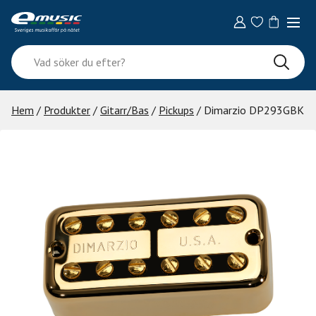
Skip
to
content
Vad
söker
du
efter?
Hem
/
Produkter
/
Gitarr/Bas
/
Pickups
/ Dimarzio DP293GBK