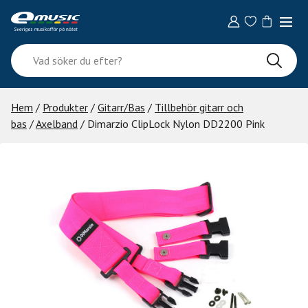
Skip
to
content
Vad
söker
du
efter?
Hem
/
Produkter
/
Gitarr/Bas
/
Tillbehör gitarr och
bas
/
Axelband
/ Dimarzio ClipLock Nylon DD2200 Pink