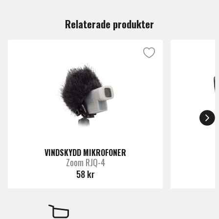
Du måste vara inloggad för att lämna en recension.
Relaterade produkter
VINDSKYDD MIKROFONER
Zoom RJQ-4
58 kr