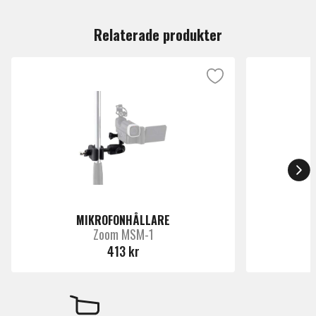
Du måste vara inloggad för att lämna en recension.
Relaterade produkter
MIKROFONHÅLLARE
Zoom MSM-1
413 kr