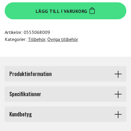
Decksaver
LÄGG TILL I VARUKORG
Reloop
RP7000/8000
mängd
Artikelnr:
0553068009
Kategorier:
Tillbehör
,
Övriga tillbehör
Produktinformation
Tillverkat i tålig polykarbonat för att skyddet ska hålla
Specifikationer
även under turnén. Skyddar rattar och faders som damm,
vätska och andra olyckshändelser.
Produkttyp
Dustcovers DJ
Kundbetyg
Märke
Decksaver