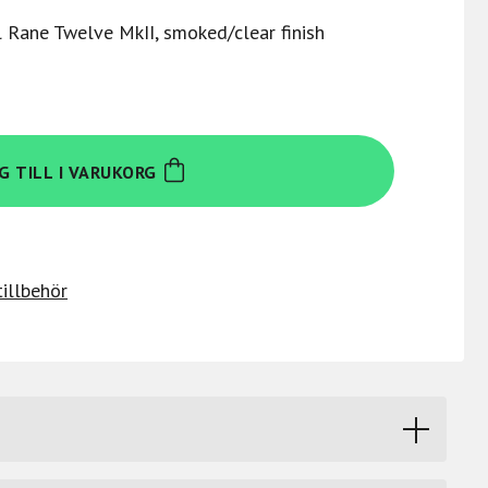
l Rane Twelve MkII, smoked/clear finish
G TILL I VARUKORG
tillbehör