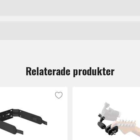
yddet ska hålla även under turnén. Skyddar rattar och fade
Dustcovers DJ
Decksaver
tt lämna en recension.
Relaterade produkter