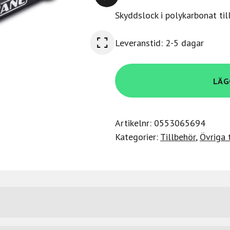
Skyddslock i polykarbonat til
Leveranstid: 2-5 dagar
Decksaver
LÄG
Rane
Twelve
MkII
Artikelnr:
0553065694
mängd
Kategorier:
Tillbehör
,
Övriga 