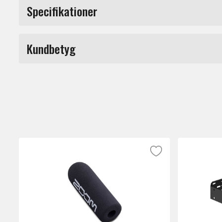
Tillverkat i tålig polykarbonat för att sk
Specifikationer
olyckshändelser.
Produkttyp
Kundbetyg
Märke
Du måste vara inloggad för a