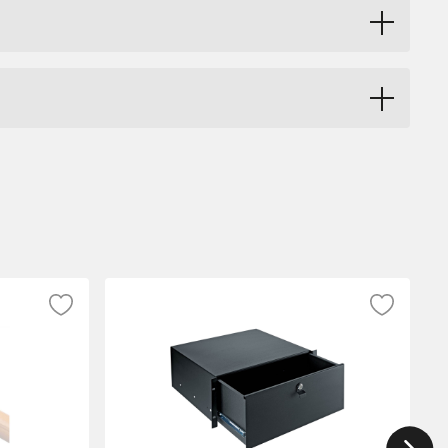
rs som damm, vätska och andra