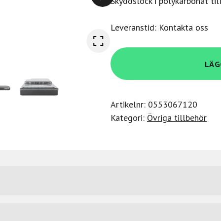
Skyddslock i polykarbonat ti
Leveranstid: Kontakta oss
Decksaver
LÄG
Polyend
Medusa
mängd
Artikelnr:
0553067120
Kategori:
Övriga tillbehör
usa, Smoked/Clear finish.