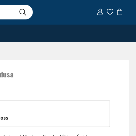
edusa
 oss