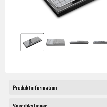
Produktinformation
Skyddslock i polykarbonat till Polyend Med
Specifikationer