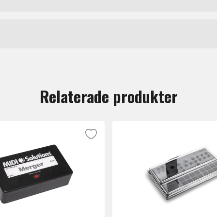
yddet ska hålla även under turnén. Skyddar rattar och fade
Decksaver
tt lämna en recension.
Relaterade produkter