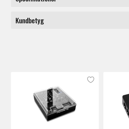
Tillverkat i tålig polykarbonat för att sk
Märke
olyckshändelser.
Kundbetyg
Du måste vara inloggad för a