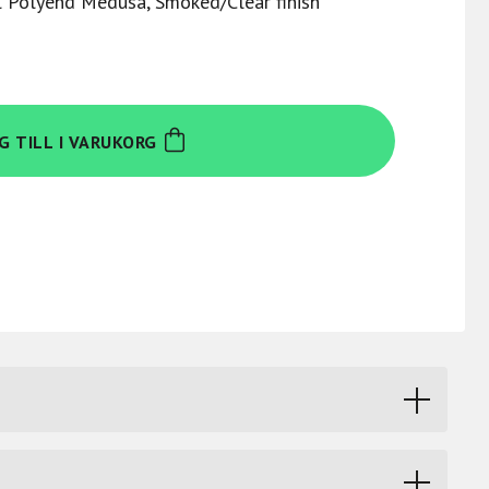
ll Polyend Medusa, Smoked/Clear finish
G TILL I VARUKORG