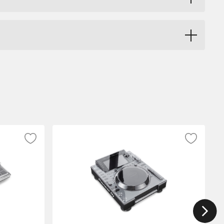
rs som damm, vätska och andra