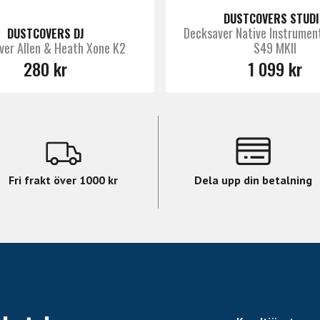
DUSTCOVERS STUDI
Decksaver Native Instrumen
DUSTCOVERS DJ
ver Allen & Heath Xone K2
S49 MKII
280 kr
1 099 kr
Fri frakt över 1000 kr
Dela upp din betalning