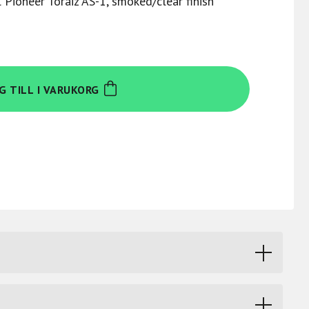
l Pioneer Toraiz AS-1, smoked/clear finish
G TILL I VARUKORG
rs som damm, vätska och andra