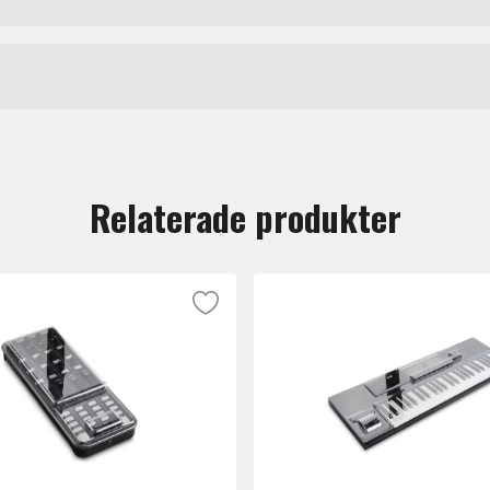
Decksaver
tt lämna en recension.
Relaterade produkter