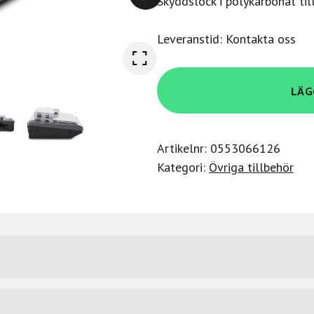
Skyddslock i polykarbonat til
Leveranstid: Kontakta oss
Decksaver
LÄG
Pioneer
TORAIZ
AS-
Artikelnr:
0553066126
1
Kategori:
Övriga tillbehör
mängd
yddet ska hålla även under turnén. Skyddar rattar och fade