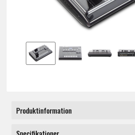
Produktinformation
Tillverkat i tålig polykarbonat för att sk
Specifikationer