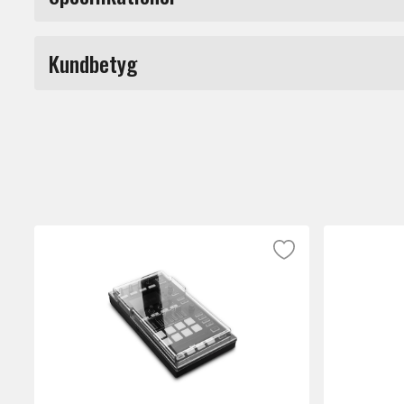
olyckshändelser.
Märke
Kundbetyg
Du måste vara inloggad för a