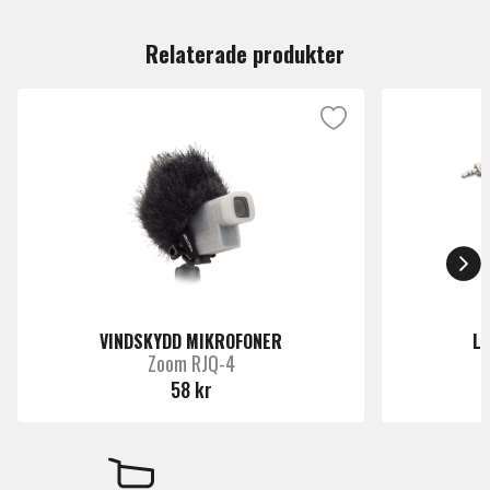
Du måste vara inloggad för att lämna en recension.
Relaterade produkter
VINDSKYDD MIKROFONER
L
Zoom RJQ-4
58 kr