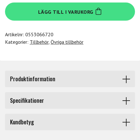
Decksaver
LÄGG TILL I VARUKORG
Maschine
Studio
mängd
Artikelnr:
0553066720
Kategorier:
Tillbehör
,
Övriga tillbehör
Produktinformation
Tillverkat i tålig polykarbonat för att skyddet ska hålla
Specifikationer
även under turnén. Skyddar rattar och faders som damm,
vätska och andra olyckshändelser.
Produkttyp
Dustcovers studio
Kundbetyg
Märke
Decksaver