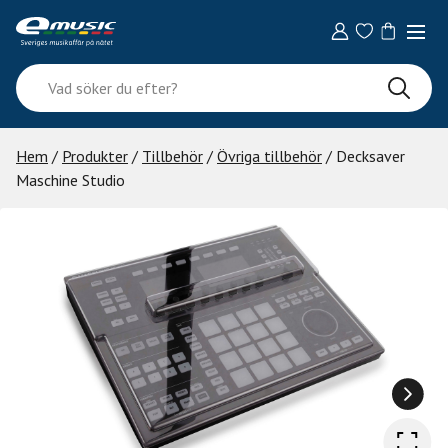
Skip
to
content
Vad
söker
du
efter?
Hem
/
Produkter
/
Tillbehör
/
Övriga tillbehör
/ Decksaver
Maschine Studio