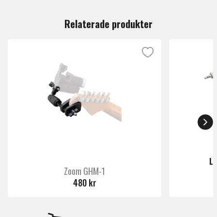
Du måste vara inloggad för att lämna en recension.
Relaterade produkter
L
Zoom GHM-1
480 kr