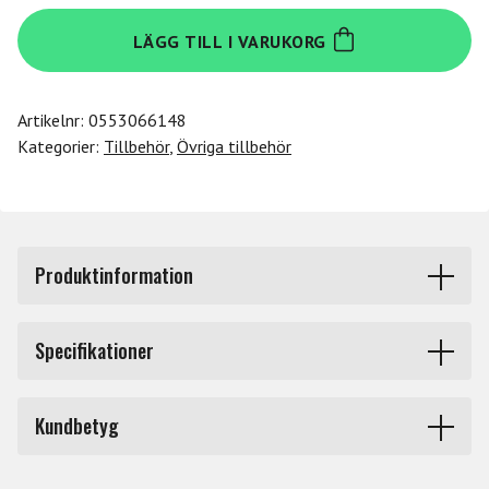
Decksaver
LÄGG TILL I VARUKORG
Drumbrute
mängd
Artikelnr:
0553066148
Kategorier:
Tillbehör
,
Övriga tillbehör
Produktinformation
Tillverkat i tålig polykarbonat för att skyddet ska hålla
Specifikationer
även under turnén. Skyddar rattar och faders som damm,
vätska och andra olyckshändelser.
Produkttyp
Dustcovers studio
Kundbetyg
Märke
Decksaver