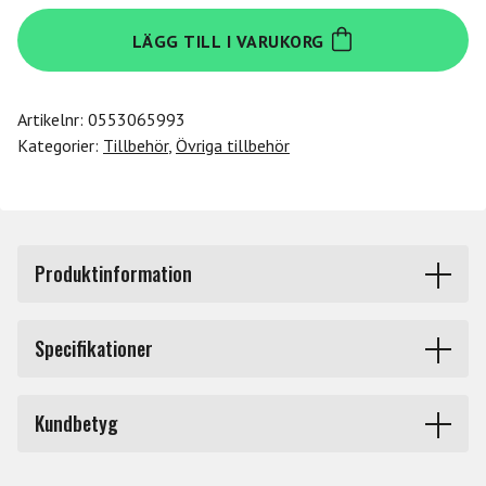
Decksaver
LÄGG TILL I VARUKORG
Apollo
X4
mängd
Artikelnr:
0553065993
Kategorier:
Tillbehör
,
Övriga tillbehör
Produktinformation
Skyddslock i polykarbonat till Universal Audio Apollo x4,
Specifikationer
Smoked/Clear finish.
Produkttyp
Dustcovers studio
Tillverkat i tålig polykarbonat för att skyddet ska hålla
Kundbetyg
även under turnén. Skyddar rattar och faders som damm,
Märke
Decksaver
vätska och andra olyckshändelser.