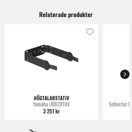
Du måste vara inloggad för att lämna en recension.
Relaterade produkter
HÖGTALARSTATIV
Yamaha UBDZR10V
Schecter D
3 251 kr