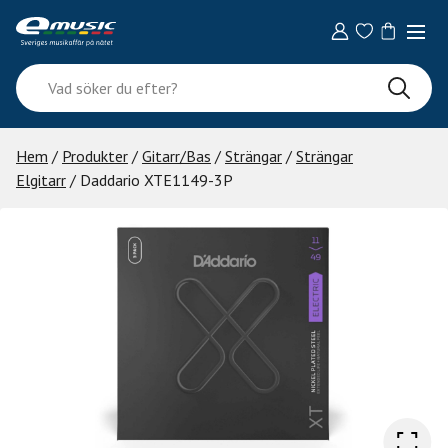
Skip
to
content
Vad
söker
du
efter?
Hem
/
Produkter
/
Gitarr/Bas
/
Strängar
/
Strängar
Elgitarr
/ Daddario XTE1149-3P