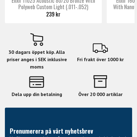
Elixir 11025 Acoustic 80/20 Bronze With
Elixir 16
garanterar alltid ett set fräscha strängar.
Polyweb Custom Light (.011-.052)
With Nanow
• Framtagen och tillverkad till sin perfektion av D'Addario i
239 kr
New York, USA.
• Plain Steel .012, .016, Phosphor Bronze Wound .024,
.032, .042, .053.
30 dagars öppet köp. Alla
priser anges i SEK inklusive
Fri frakt över 1000 kr
moms
Dela upp din betalning
Över 20 000 artiklar
Prenumerera på vårt nyhetsbrev