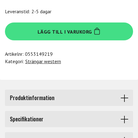
Leveranstid: 2-5 dagar
Daddario
LÄGG TILL I VARUKORG
XSAPB1253-
3P
mängd
Artikelnr:
0553149219
Kategori:
Strängar western
Produktinformation
3 set strängar!!!
Specifikationer
XSAPB1253-3P. Set Acoustic Guitar XS Phosphor Bronze
Märke
Daddario
12-53, Light. 3-pack.