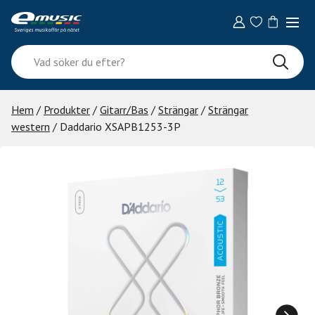
Skip
to
content
Vad
söker
du
efter?
Hem
/
Produkter
/
Gitarr/Bas
/
Strängar
/
Strängar
western
/ Daddario XSAPB1253-3P