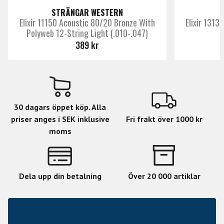
garanterar alltid ett set fräscha strängar.
STRÄNGAR WESTERN
• Framtagen och tillverkad till sin perfektion av D'Addario i
Elixir 11150 Acoustic 80/20 Bronze With
Elixir 1313
New York, USA.
Polyweb 12-String Light (.010-.047)
P
• Plain Steel .010/010, .014/014, Phosphor Bronze Wound
389 kr
.023w/008, .030w/012, .039w/018, .047w/027w.
30 dagars öppet köp. Alla
priser anges i SEK inklusive
Fri frakt över 1000 kr
moms
Dela upp din betalning
Över 20 000 artiklar