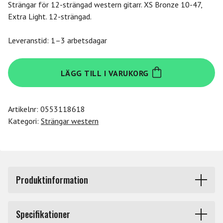
Strängar för 12-strängad western gitarr. XS Bronze 10-47,
Extra Light. 12-strängad.
Leveranstid: 1–3 arbetsdagar
Daddario
LÄGG TILL I VARUKORG
XSABR1047-
12
mängd
Artikelnr:
0553118618
Kategori:
Strängar western
Produktinformation
XSABR1047-12, Set Acoustic Guitar XS Bronze 10-47,
Specifikationer
Extra Light. 12-strängad.