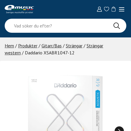
Skip
to
content
Vad
söker
du
efter?
Hem
/
Produkter
/
Gitarr/Bas
/
Strängar
/
Strängar
western
/ Daddario XSABR1047-12