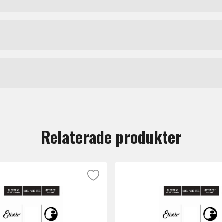
Daddario
tt lämna en recension.
Relaterade produkter