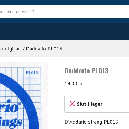
?
r elgitarr
/ Daddario PL013
Daddario PL013
14,00
kr
Slut i lager
D´Addario sträng PL013