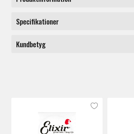
Sträng för el och stålsträngad gitarr. 013
Specifikationer
Märke
Kundbetyg
Du måste vara inloggad för a