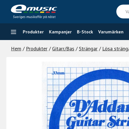
Skip
Vad
to
söker
content
du
efter
Produkter
Kampanjer
B-Stock
Varumärken
Hem
/
Produkter
/
Gitarr/Bas
/
Strängar
/
Lösa stränga