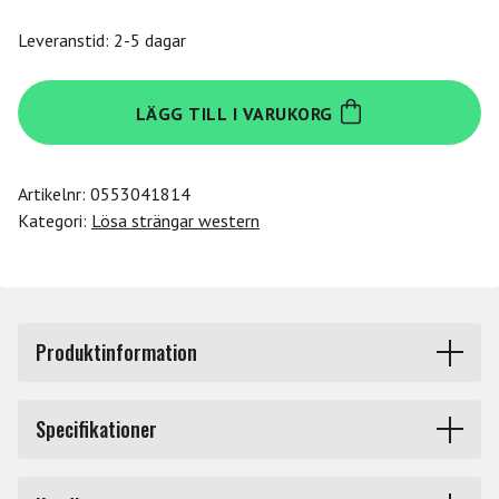
Leveranstid: 2-5 dagar
Daddario
LÄGG TILL I VARUKORG
NW024
mängd
Artikelnr:
0553041814
Kategori:
Lösa strängar western
Produktinformation
Gitarrsträng, roundwound, 024.
Specifikationer
För el och stålsträngad gitarr.
Märke
Daddario