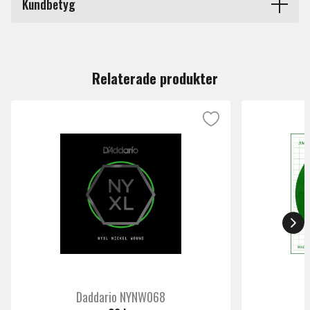
Kundbetyg
Du måste vara inloggad för att lämna en recension.
Relaterade produkter
Daddario NYNW068