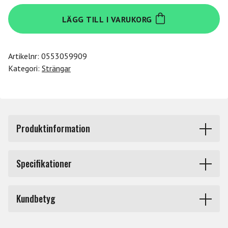
Daddario
LÄGG TILL I VARUKORG
KA311
4/4M
mängd
Artikelnr:
0553059909
Kategori:
Strängar
Produktinformation
KA311 E 4/4M Kaplan Violin Amo.
Specifikationer
Kaplan Amo violinsträngar erbjuder professionella
musiker än exempellös kombination av skönhet och
Produkttyp
Strängar stråkinstrument
kraft. Kaplan Amo ger värme, fyllighet och flexibilitet till
Kundbetyg
instrument med en klar ton. Strängarna sätter sig snabbt
Märke
Daddario
och dess rika palett av toner och snabba stråkrespons