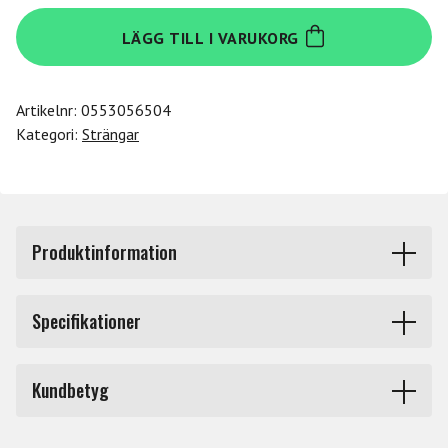
Daddario
LÄGG TILL I VARUKORG
K420B-
7
mängd
Artikelnr:
0553056504
Kategori:
Strängar
Produktinformation
K420B-7. Kaplan Golden Spiral Solo violin E 4/4XH.
Specifikationer
Kaplan stråksträngar Kaplan strängar är för många
Produkttyp
Strängar stråkinstrument
symfoniker ett självklart val. När D'Addario 1981
Kundbetyg
förvärvade Ladislav Kaplans anrika företag, skedde en
Märke
Daddario
verklig revolution inom sträng- tillverkning för klassiska