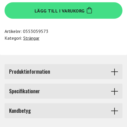
Daddario
LÄGG TILL I VARUKORG
K301W
mängd
Artikelnr:
0553059573
Kategori:
Strängar
Produktinformation
K301W E spunnen 4/4 Kaplan violin.
Specifikationer
Kaplan stråksträngar Kaplan strängar är för många
Produkttyp
Strängar stråkinstrument
symfoniker ett självklart val. När D'Addario 1981
Kundbetyg
förvärvade Ladislav Kaplans anrika företag, skedde en
Märke
Daddario
verklig revolution inom sträng- tillverkning för klassiska