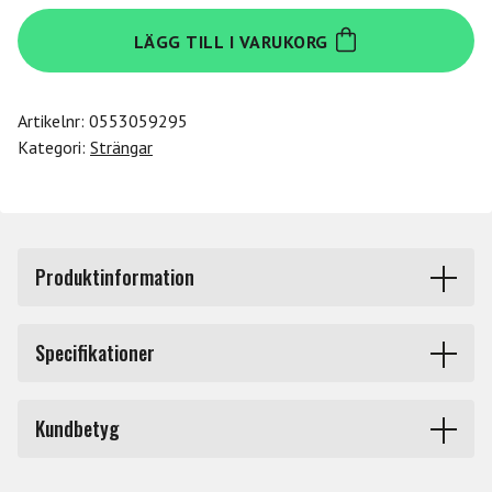
Daddario
LÄGG TILL I VARUKORG
H310
1/4M
mängd
Artikelnr:
0553059295
Kategori:
Strängar
Produktinformation
H310 1/4M. Helicore violin set.
Specifikationer
Helicore har en kärna av ultratunna och finkardeliga
ståltrådar, tvinnade till en kärna. Strängarna håller
Produkttyp
Strängar stråkinstrument
stämningen
Kundbetyg
bra och producerar en varm och klar ton med god
Märke
Daddario
projektion. Helicore är därför också ett lämpligt val för