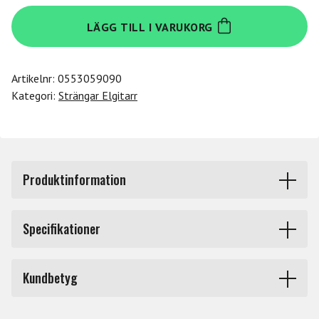
Daddario
LÄGG TILL I VARUKORG
EXL160M
mängd
Artikelnr:
0553059090
Kategori:
Strängar Elgitarr
Produktinformation
EXL160M Medium/Medium Scale 050 070 085 105.
Specifikationer
D'addarios mest populära elbassträngar. Nickelpläterat
stål ger en stark magnetisk utgångssignal och en
Produkttyp
Strängar elbas
komfortabel jämn spelyta som reducerar för tidig
Kundbetyg
utnötning av greppbrädesbanden.
Tjocklek
50 - 105
EXL-strängarna har ett distinkt och klart sound och en