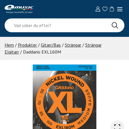
Skip
to
content
Vad
söker
du
efter?
Hem
/
Produkter
/
Gitarr/Bas
/
Strängar
/
Strängar
Elgitarr
/ Daddario EXL160M