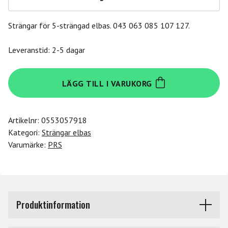
Strängar för 5-strängad elbas. 043 063 085 107 127.
Leveranstid: 2-5 dagar
Daddario
LÄGG TILL I VARUKORG
EPS300-
5
mängd
Artikelnr:
0553057918
Kategori:
Strängar elbas
Varumärke:
PRS
Produktinformation