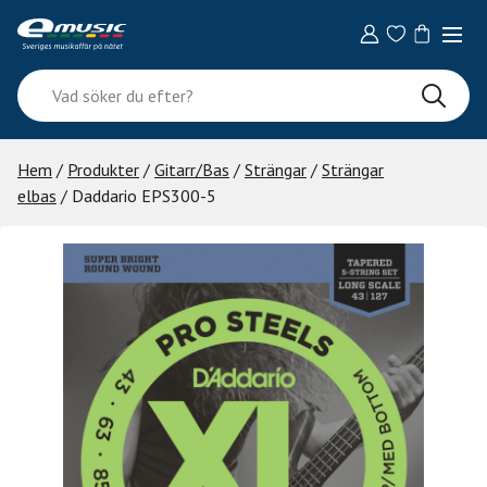
Skip
to
content
Vad
söker
du
efter?
Hem
/
Produkter
/
Gitarr/Bas
/
Strängar
/
Strängar
elbas
/ Daddario EPS300-5