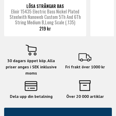
elbasar har Long Scale, men självklart finns det undantag.
LÖSA STRÄNGAR BAS
Elixir 15435 Electric Bass Nickel Plated
Mät på bassidan när strängen är i pitch, avståndet mellan
Steelwith Nanoweb Custom 5Th And 6Th
kulans insida till översadeln.
String Medium B,Long Scale (.135)
• Short Scale: Upp till 32".
219 kr
• Medium Scale: 32" upp till 34".
• Long Scale; 34" upp til 36".
• Super Long: 36" upp till 38".
30 dagars öppet köp. Alla
priser anges i SEK inklusive
Fri frakt över 1000 kr
moms
Dela upp din betalning
Över 20 000 artiklar