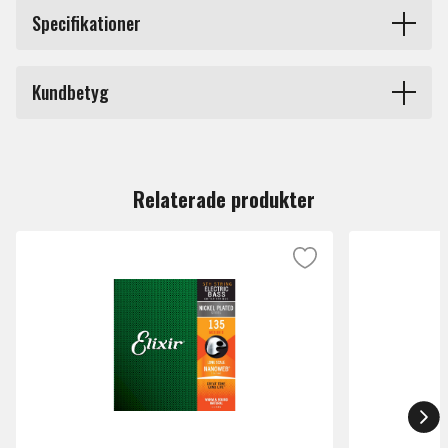
EPS300-5 Custom Light Top/Medium Bottom/Long Scale,
Specifikationer
043 063 085 107 127.
Pro Steels är D'Addarios svar på basisters önskan och
Produkttyp
Strängar elbas
längtan efter den perfekta stålsträngen. Ljudkaraktären är
Kundbetyg
brilliant och mycket klar, rik på övertoner och en fokuserad
Tjocklek
45 - 128
botten med sustain, likt den från ett piano.
Du måste vara inloggad för att lämna en recension.
Märke
Daddario
Setet består av:
Relaterade produkter
• PSB043 G.
• PSB063 D.
• PSB085T A.
• PSB107T E.
• PSB127T B.
Detta set är maximerat för PRS elbasar. A, E och B-
strängen är av Tapered modell, d.v.s. att strängen
vid kulan smalnar av för att passa vissa stall.
Vilken längd (Scale) på strängar skall jag välja? De flesta