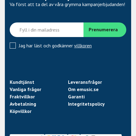
Va först att ta del av våra grymma kampanjerbjudanden!
• Effektloop där man kan konfigurera position, gain och
seriell/parallell operation via BOSS Tone Studio
• Support för extern kontroll med extra fotkontroller
(GA-FC, FS serien) och MIDI
Jag har läst och godkänner
villkoren
• Färdig för scenbruk med ljud för alla musikstilar,
tillgängliga hos BOSS Tone Central
Kundtjänst
Leveransfrågor
Vanliga frågor
Om emusic.se
Fraktvillkor
Garanti
Avbetalning
Integritetspolicy
Köpvillkor