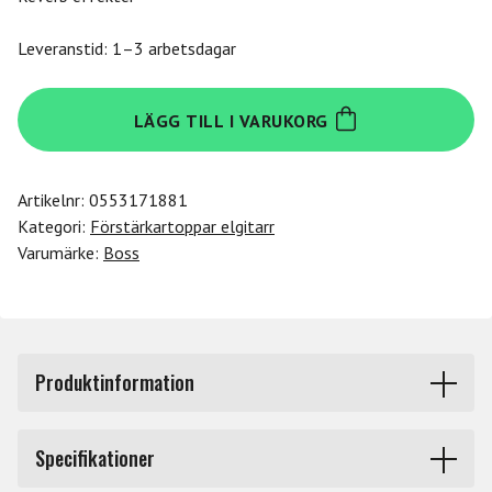
Leveranstid: 1–3 arbetsdagar
Boss
LÄGG TILL I VARUKORG
Katana
Artist
Head
Artikelnr:
0553171881
Gen
Kategori:
Förstärkartoppar elgitarr
3
Varumärke:
Boss
mängd
Produktinformation
BOSS Katana Gen 3 är den tredje generationen av Boss
Specifikationer
erkända Katana-förstärkarna. Med uppdaterade ljud och