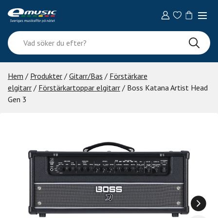
Skip
to
content
Vad
söker
du
efter?
Hem
/
Produkter
/
Gitarr/Bas
/
Förstärkare
elgitarr
/
Förstärkartoppar elgitarr
/ Boss Katana Artist Head
Gen 3