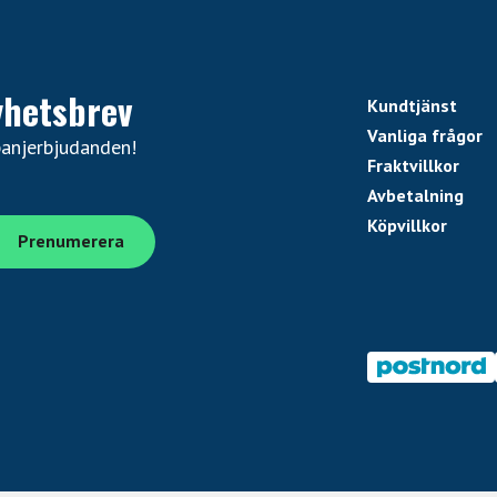
yhetsbrev
Kundtjänst
Vanliga frågor
panjerbjudanden!
Fraktvillkor
Avbetalning
Köpvillkor