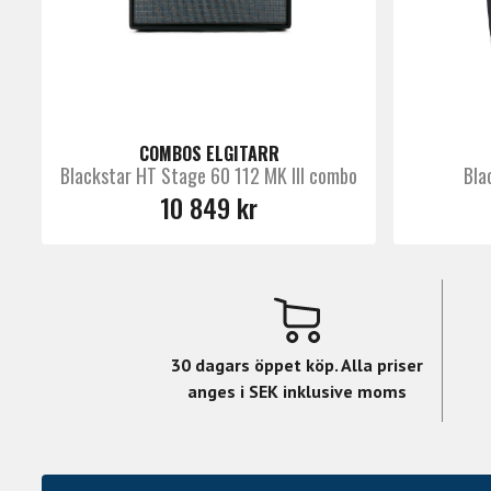
Adjustable Reverb Time by USB connectio
Next generation CabRig™ DSP speaker, c
Deep editing available by USB connectio
Improved balanced XLR and stereo head
USB output of 4 channels - dry/clean, pr
COMBOS ELGITARR
Effects loop with level switch for +4dB
Blackstar HT Stage 60 112 MK III combo
Bla
Speaker outputs for 2 x 8 ohm and 1 x 
10 849 kr
Dimensions (mm): 588 x 480 x 260
Weight: 24kg
30 dagars öppet köp. Alla priser
anges i SEK inklusive moms