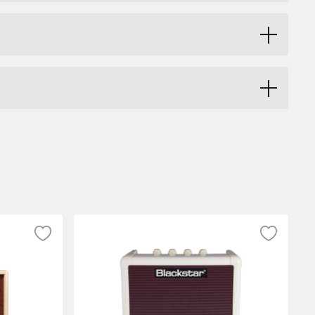
en. Den 40W EL34-drivna effektförstärkaren har ren punch
ellan klassisk brittisk heavy metal till amerikansk
öjliggör ytterligare flexibilitet, och gör att effekten kan