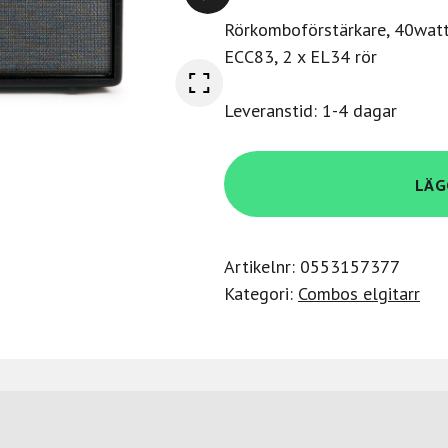
Rörkomboförstärkare, 40watt 
ECC83, 2 x EL34 rör
Leveranstid: 1-4 dagar
Blackstar
LÄG
HT
Club
40
Artikelnr:
0553157377
MK
Kategori:
Combos elgitarr
III
combo
mängd