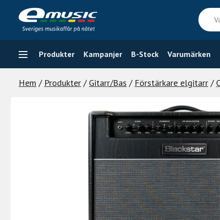
Skip
Vad
to
söker
content
du
efter
Produkter
Kampanjer
B-Stock
Varumärken
Hem
/
Produkter
/
Gitarr/Bas
/
Förstärkare elgitarr
/