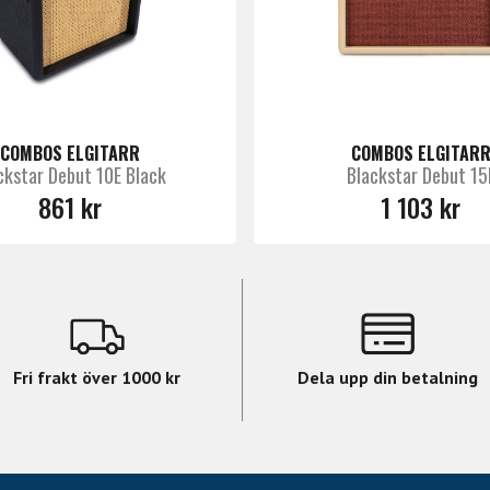
n to free Architect software
abinet, mic and room simulation
n to Architect software
phone outputs
eamp out and left/right emulated
COMBOS ELGITARR
COMBOS ELGITAR
v/-10dBv
ckstar Debut 10E Black
Blackstar Debut 15
16 ohm
861 kr
1 103 kr
Fri frakt över 1000 kr
Dela upp din betalning