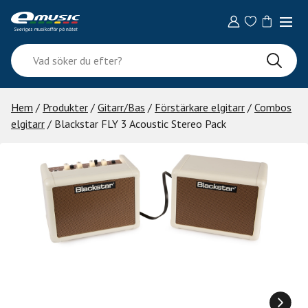
Skip
to
content
Vad
söker
du
efter?
Hem
/
Produkter
/
Gitarr/Bas
/
Förstärkare elgitarr
/
Combos
elgitarr
/ Blackstar FLY 3 Acoustic Stereo Pack