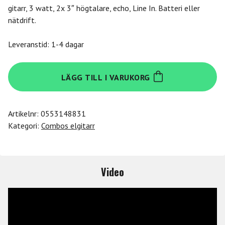
gitarr, 3 watt, 2x 3″ högtalare, echo, Line In. Batteri eller
nätdrift.
Leveranstid: 1-4 dagar
Blackstar
LÄGG TILL I VARUKORG
FLY
3
Acoustic
Artikelnr:
0553148831
Stereo
Kategori:
Combos elgitarr
Pack
mängd
Video