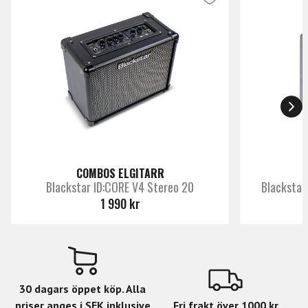
Specifikationer:
Videolänk 1
https://youtu.be/-Wb7O5BfZJE?
Inehåller FLY 3 Acoustic , FLY 103 Acoustic , power
si=K_GBFCIgIcadyYpI
supply
Märke
6W stereo
Blackstar
Cream finish
COMBOS ELGITARR
Blackstar ID:CORE V4 Stereo 20
Blackstar 
1 990 kr
30 dagars öppet köp. Alla
priser anges i SEK inklusive
Fri frakt över 1000 kr