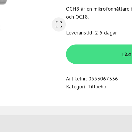
OCH8 är en mikrofonhållare f
och OC18.
Leveranstid: 2-5 dagar
Austrian
LÄG
Audio
OCH8
Mic
Artikelnr:
0553067336
Clip
Kategori:
Tillbehör
Holder
mängd