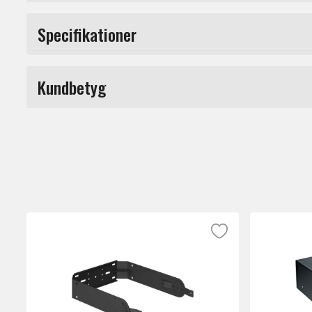
OCH8 är en mikrofonhållare från Austrian 
Specifikationer
Produkttyp
Kundbetyg
Märke
Du måste vara inloggad för a