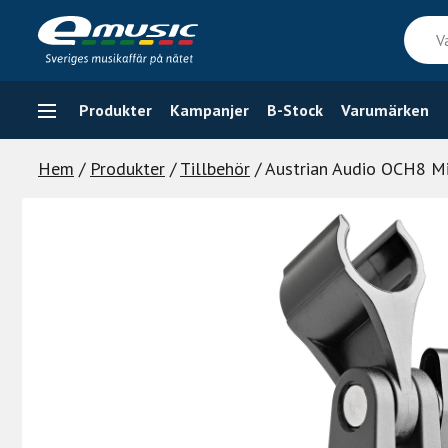
Skip
Vad
to
söker
content
du
efter
Produkter
Kampanjer
B-Stock
Varumärken
Hem
/
Produkter
/
Tillbehör
/ Austrian Audio OCH8 Mi