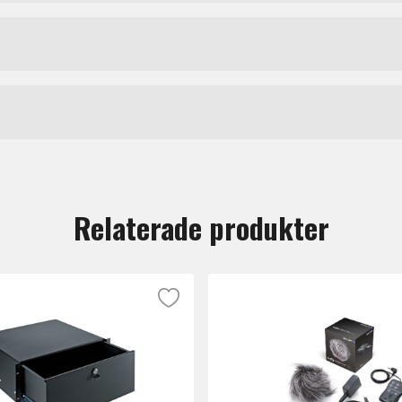
Audio till mikrofonerna OC818 och OC18.
Mikrofonhållare
Austrian Audio
tt lämna en recension.
Relaterade produkter