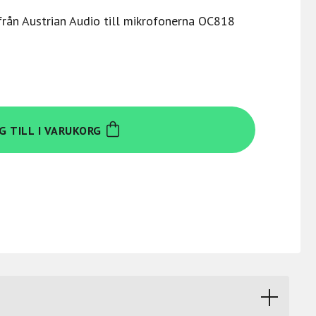
rån Austrian Audio till mikrofonerna OC818
G TILL I VARUKORG