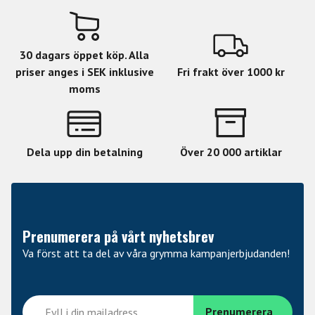
terminated capsule. There is also the question of
building them by hand in Europe. The good news is
that the skill, knowledge, and tradition live on at
30 dagars öppet köp. Alla
Austrian Audio. We’re proud to begin “Made in
priser anges i SEK inklusive
Fri frakt över 1000 kr
Vienna. Again.” in 2019.
moms
Multipattern Dual Output Condenser Microphone with
world’s first optional wireless Control
Dela upp din betalning
Över 20 000 artiklar
THE NEW VIENNESE ORIGINAL
Handmade CKR12 ceramic capsule, made to same
Prenumerera på vårt nyhetsbrev
critical dimensions as the best legacy CK12 capsules
Va först att ta del av våra grymma kampanjerbjudanden!
we could find, measure, and record
- multiple polar patterns