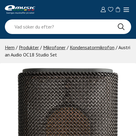
Skip
to
content
Vad
söker
du
efter?
Hem
/
Produkter
/
Mikrofoner
/
Kondensatormikrofon
/ Austri
an Audio OC18 Studio Set