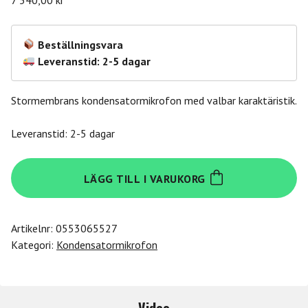
Beställningsvara
Leveranstid: 2-5 dagar
Stormembrans kondensatormikrofon med valbar karaktäristik.
Leveranstid: 2-5 dagar
Austrian
LÄGG TILL I VARUKORG
Audio
OC18
Studio
Artikelnr:
0553065527
Set
Kategori:
Kondensatormikrofon
mängd
Video