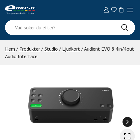
Skip
to
content
Vad
söker
du
efter?
Hem
/
Produkter
/
Studio
/
Ljudkort
/ Audient EVO 8 4in/4out
Audio Interface