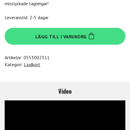
misslyckade tagningar!
Leveranstid: 2-5 dagar
Audient
LÄGG TILL I VARUKORG
EVO
8
4in/4out
Artikelnr:
0553002311
Audio
Kategori:
Ljudkort
Interface
mängd
Video