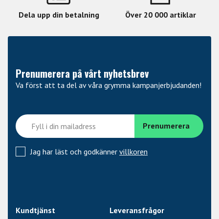
• Ultra-Low Latency
Dela upp din betalning
Över 20 000 artiklar
• Monitor Mix
• Loopback Functionality
• USB2.0 Bus Powered
• Free Software + Plugins
Prenumerera på vårt nyhetsbrev
Va först att ta del av våra grymma kampanjerbjudanden!
Jag har läst och godkänner
villkoren
Kundtjänst
Leveransfrågor