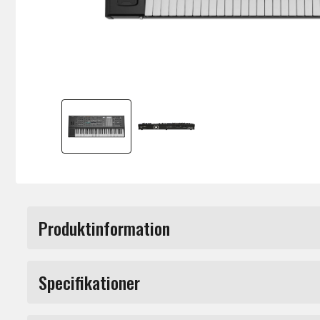
Produktinformation
PolyBrute Noir är en polyfonisk analog 61-
Specifikationer
röstee. PolyBrute Noir har en limited edition