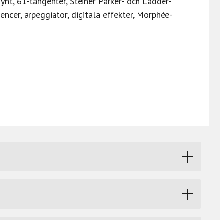
ynt, 61-tangenter, Steiner Parker- och Ladder-
uencer, arpeggiator, digitala effekter, Morphée-
ksförmåga och flexibilitet med 6 Brute