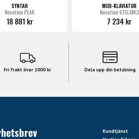
SYNTAR
MIDI-KLAVIATUR
Novation PEAK
Novation 61SLMK3
18 881 kr
7 234 kr
Fri frakt över 1000 kr
Dela upp din betalning
yhetsbrev
Kundtjänst