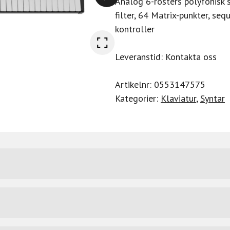
Analog 6-rösters polyfonisk s
filter, 64 Matrix-punkter, seq
kontroller
Leveranstid: Kontakta oss
Artikelnr:
0553147575
Kategorier:
Klaviatur
,
Syntar
tangent keyboard. PolyBrute Noir Ger en ojämförlig uttryc
 stealthy black finish.