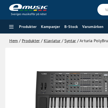
Skip
Vad
to
söker
content
du
efter
Produkter
Kampanjer
B-Stock
Varumärken
Hem
/
Produkter
/
Klaviatur
/
Syntar
/ Arturia PolyBru