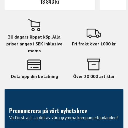
18 843 kr
•
Kreativa Funktioner: Scale mode, Chord PLay,
Arpeggiator (Med presets), Hold Funktion
30 dagars öppet köp. Alla
priser anges i SEK inklusive
Fri frakt över 1000 kr
•
moms
2 Pad Banks (För fingertrummor, Clip launching eller user
configuration)
Dela upp din betalning
Över 20 000 artiklar
•
Större mjukvara paket (Analog Lab V, Ableton Live Lite,
NI The Gentleman, UVI Model D, Loopcloud & Melodics)
Prenumerera på vårt nyhetsbrev
•
Va först att ta del av våra grymma kampanjerbjudanden!
Mångsidig pedal ingång (Sustain, Footswitch eller