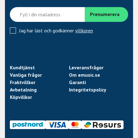
Expression)
•
Jag har läst och godkänner
villkoren
USB-C
•
Eco-Designad
Kundtjänst
Leveransfrågor
Vanliga frågor
Om emusic.se
Specifikationer
Fraktvillkor
Garanti
Avbetalning
Integritetspolicy
Antal tangenter
61, anslagskänsliga
Köpvillkor
Pads
8, anslagskänsliga med
aftertouch
Encoder
1, klickbar