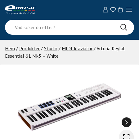
Skip
to
content
Vad
söker
du
efter?
Hem
/
Produkter
/
Studio
/
MIDI-klaviatur
/ Arturia Keylab
Essential 61 Mk3 – White