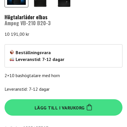
Högtalarlådor elbas
Ampeg VB-210 B20-3
10 191,00
kr
Beställningsvara
Leveranstid: 7-12 dagar
2×10 bashögtalare med horn
Leveranstid: 7-12 dagar
Ampeg
LÄGG TILL I VARUKORG
VB-
210
B20-