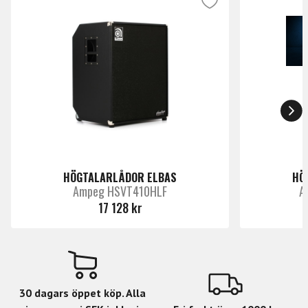
HÖGTALARLÅDOR ELBAS
HÖ
Ampeg HSVT410HLF
A
17 128 kr
30 dagars öppet köp. Alla