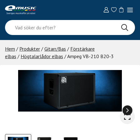
Skip
to
content
Vad
söker
du
efter?
Hem
/
Produkter
/
Gitarr/Bas
/
Förstärkare
elbas
/
Högtalarlådor elbas
/ Ampeg VB-210 B20-3