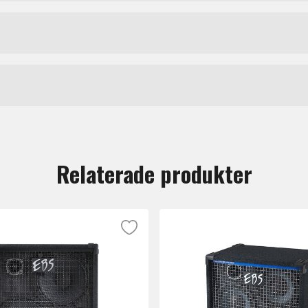
", appearance. The Ampeg
pable of pumping its 200 watts of
Ampeg
 recording situations.
 traditional Ampeg drag is a
eyes on it to the moment its
tt lämna en recension.
Relaterade produkter
ernative to a full sized SVT
ituations where the SVT810-AV can be
®
e too large, the SVT
-210AV
™
e Baffle
system for
g tone.