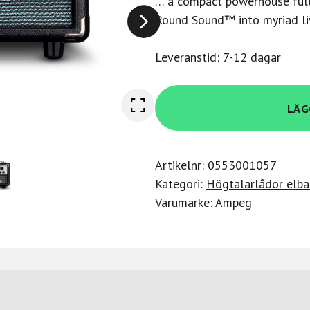
… a compact powerhouse full
Round Sound™ into myriad liv
Leveranstid: 7-12 dagar
Ampeg
LÄG
MICROVRHEU
mängd
Artikelnr:
0553001057
Kategori:
Högtalarlådor elba
Varumärke:
Ampeg