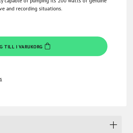
y capable of pumping its 200 watts of genuine
e and recording situations.
G TILL I VARUKORG
s