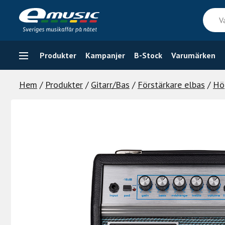
Skip
Vad
to
söker
content
du
efter
Produkter
Kampanjer
B-Stock
Varumärken
Hem
/
Produkter
/
Gitarr/Bas
/
Förstärkare elbas
/
Hö