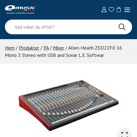
Skip
to
content
Vad
söker
du
efter?
Hem
/
Produkter
/
PA
/
Mixer
/ Allen-Heath ZED22FX 16
Mono 3 Stereo with USB and Sonar L.E. Softwar