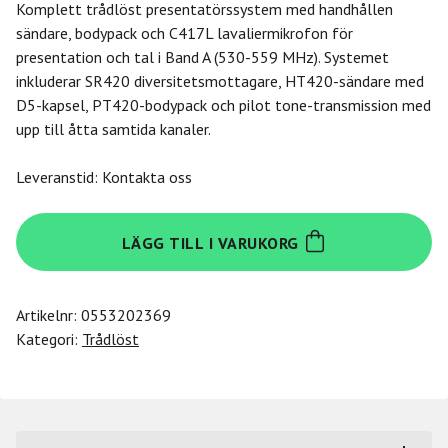
Komplett trådlöst presentatörssystem med handhållen
sändare, bodypack och C417L lavaliermikrofon för
presentation och tal i Band A (530-559 MHz). Systemet
inkluderar SR420 diversitetsmottagare, HT420-sändare med
D5-kapsel, PT420-bodypack och pilot tone-transmission med
upp till åtta samtida kanaler.
Leveranstid: Kontakta oss
Akg
LÄGG TILL I VARUKORG
WMS420
Presenter
|
Artikelnr:
0553202369
Band
Kategori:
Trådlöst
A,
530
-
560
MHz