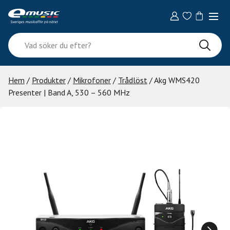
Skip
to
content
Vad
söker
du
efter?
Hem
/
Produkter
/
Mikrofoner
/
Trådlöst
/ Akg WMS420
Presenter | Band A, 530 – 560 MHz