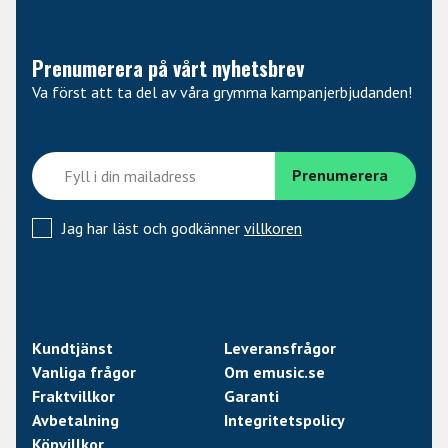
Mottagartyp:
SR420 analog diversitetsmottagare
Diversitetssystem:
Antennväxling
Mottagarutgångar:
Balanserat XLR, obalanserat 6,3
Prenumerera på vårt nyhetsbrev
mm
Va först att ta del av våra grymma kampanjerbjudanden!
Antennanslutning:
Avtagbara BNC, 50 ohm
Nätdel:
Ingår, universell
Tillämpning:
Presentation, konferens, kyrkor,
undervisning
Kompatibelt tillbehör:
RMU4X PRO, APS4, CU400
Jag har läst och godkänner
villkoren
Kundtjänst
Leveransfrågor
Vanliga frågor
Om emusic.se
Fraktvillkor
Garanti
Avbetalning
Integritetspolicy
Köpvillkor