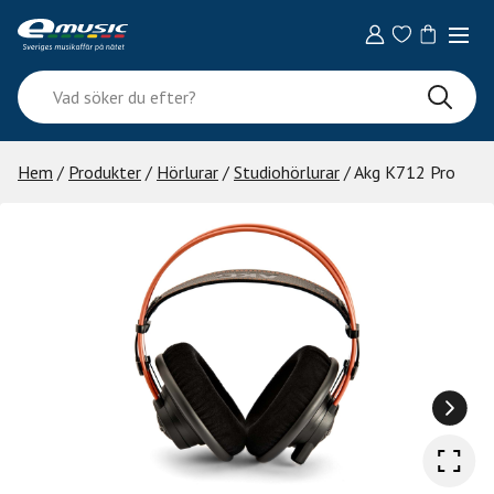
Skip
to
content
Vad
söker
du
efter?
Hem
/
Produkter
/
Hörlurar
/
Studiohörlurar
/ Akg K712 Pro