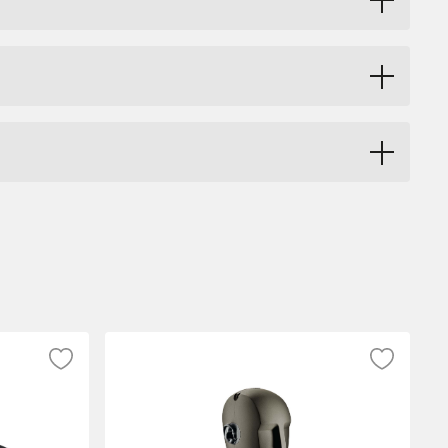
nsatormikrofon för
 telefonkonferenser, VOIP-system,
lång tid och är tillräckligt flexibel för att
orkapsyl med smal profil, vilket ger tydlig
d och som även är kompatibelt med datorer
rna utan behov av att byta ut dyra