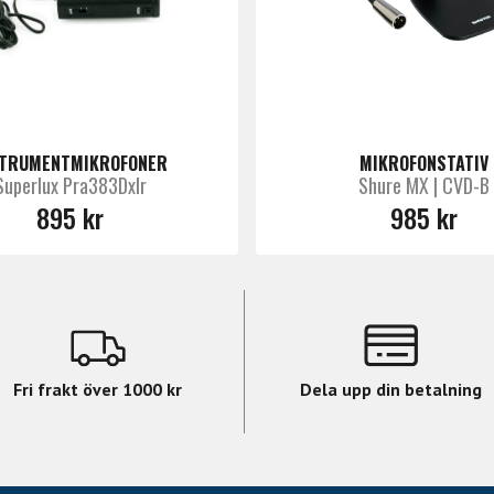
tor
STRUMENTMIKROFONER
MIKROFONSTATIV
Superlux Pra383Dxlr
Shure MX | CVD-B
lt och justerbart
895 kr
985 kr
IP-system
bar skumkudde krävs
onferens, VOIP, hörsellösningar, undervisning
0 kHz
Fri frakt över 1000 kr
Dela upp din betalning
gningsvinkel
torkapsyl)