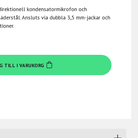
rektionell kondensatormikrofon och
fjäderstål. Ansluts via dubbla 3,5 mm-jackar och
tioner.
G TILL I VARUKORG