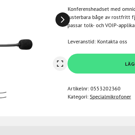
Konferensheadset med omnidi
justerbara båge av rostfritt 
passar tolk- och VOIP-applika
Leveranstid: Kontakta oss
Akg
LÄG
HSC15
|
High
Artikelnr:
0553202360
Performance
Kategori:
Specialmikrofoner
conference
headset
mängd