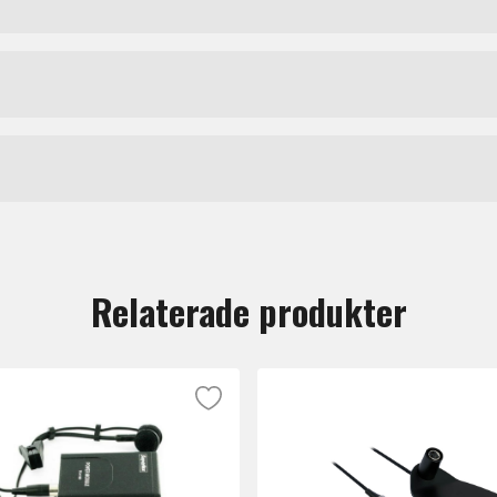
ed omnidirektionell konde
Headset-mikrofoner
Akg
dset utformat för professionella tolkningsinstallationer,
verkad av rostfritt fjäderstål som bibehåller sin form under 
tt lämna en recension.
ear-monterade elementet bygger på en omni-riktad kondensat
Relaterade produkter
r riktad exakt mot munnen.
m-jackar, ett format som är standard på de flesta tolkbor
an torkas av med en enkel desinfektionsduk mellan använda
nvända i miljöer där flera personer delar utrustning.