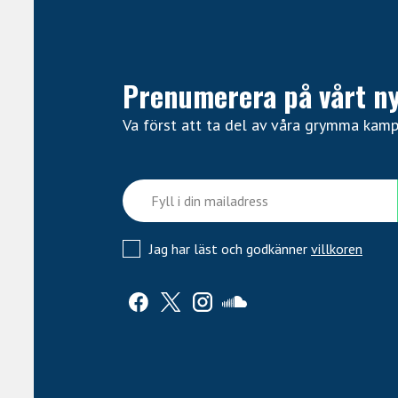
Kabeltyp:
Delad Y-kabel med dubbla 3,5
Strömbehov, mikrofon:
Extern phantom/p
Byggnation:
Lätt, kompakt design för k
Underhåll:
Rengörs med desinfektionsdu
Prenumerera på vårt n
Garanti:
2 år
Va först att ta del av våra grymma kam
Jag har läst och godkänner
villkoren