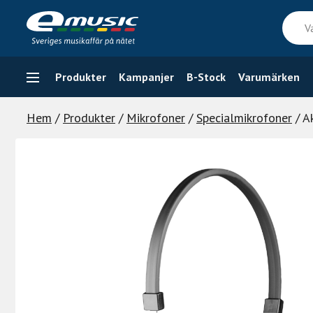
Skip
Vad
to
söker
content
du
efter
Produkter
Kampanjer
B-Stock
Varumärken
Hem
/
Produkter
/
Mikrofoner
/
Specialmikrofoner
/ A