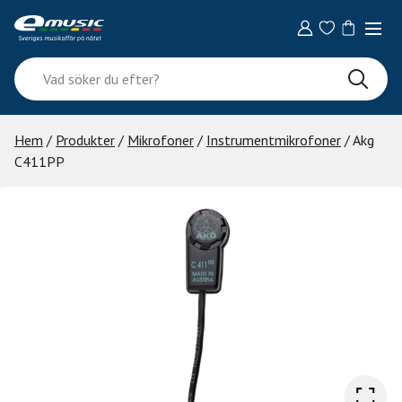
Skip
to
content
Vad
söker
du
efter?
Hem
/
Produkter
/
Mikrofoner
/
Instrumentmikrofoner
/ Akg
C411PP