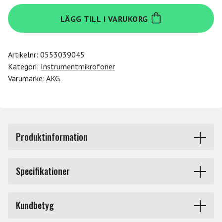
Akg
LÄGG TILL I VARUKORG
C411PP
mängd
Artikelnr:
0553039045
Kategori:
Instrumentmikrofoner
Varumärke:
AKG
Produktinformation
För akustiska gitarrer och övriga stränginstrument, på
Specifikationer
scen och i studion
Produkttyp
Instrumentmikrofoner
C411 är en vibrationspickup med en integrerad
Kundbetyg
kondensatorkapsel som återger ett tydligt ljud helt utan
Märke
Akg