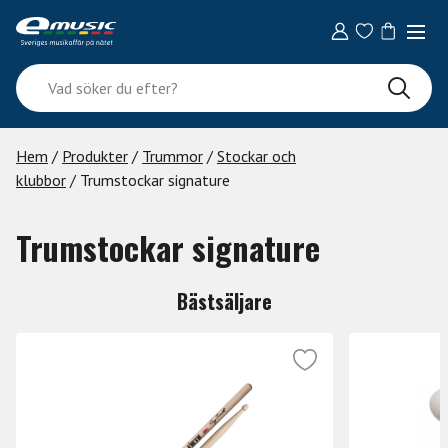
Skip
to
content
Vad
söker
du
efter?
Hem
/
Produkter
/
Trummor
/
Stockar och
klubbor
/ Trumstockar signature
Trumstockar signature
Bästsäljare