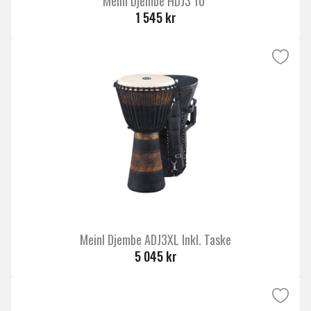
Meinl Djembe HDJ3 10″
1 545 kr
Meinl Djembe ADJ3XL Inkl. Taske
5 045 kr