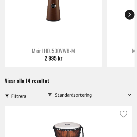
Meinl HDJ500VWB-M
Me
2 995 kr
Visar alla 14 resultat
Filtrera