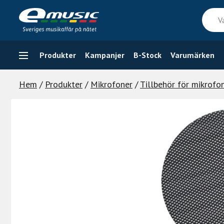
Skip
Vad
to
söker
content
du
efter
Produkter
Kampanjer
B-Stock
Varumärken
Hem
/
Produkter
/
Mikrofoner
/
Tillbehör för mikrofo