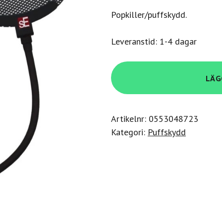
Popkiller/puffskydd.
Leveranstid: 1-4 dagar
Se
LÄG
Electronics
Se
Metal
Artikelnr:
0553048723
Pop
Kategori:
Puffskydd
Filter
mängd