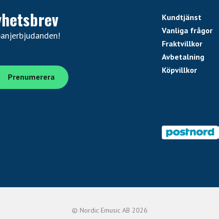
yhetsbrev
Kundtjänst
Vanliga frågor
panjerbjudanden!
Fraktvillkor
Avbetalning
Köpvillkor
© Nordic Emusic AB 2026