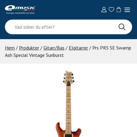
Skip
to
content
Vad
söker
du
efter?
Hem
/
Produkter
/
Gitarr/Bas
/
Elgitarrer
/ Prs PRS SE Swamp
Ash Special Vintage Sunburst