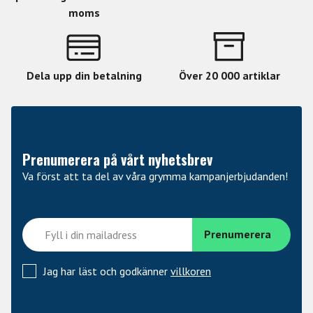
• Modell: PRS SE Swamp Ash Special
moms
• Färg: Vintage Sunburst
Dela upp din betalning
Över 20 000 artiklar
• Kroppsmaterial: Swamp Ash
• Hals: Lönn
• Halsprofil: Wide Thin
Prenumerera på vårt nyhetsbrev
Va först att ta del av våra grymma kampanjerbjudanden!
• Greppbräda: Rosewood
• Inlägg: Fågelinlägg (Birds)
• Antal band: 22
Jag har läst och godkänner
villkoren
• Skallängd: 25”
• Pickupkonfiguration: HSS