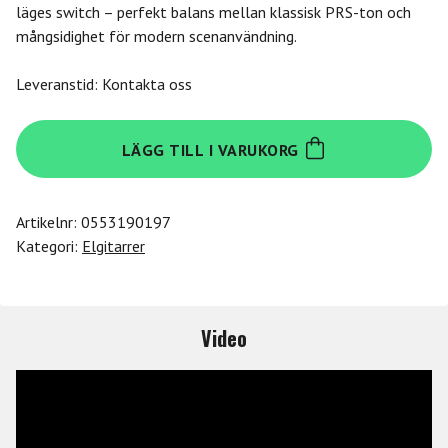
läges switch – perfekt balans mellan klassisk PRS-ton och
mångsidighet för modern scenanvändning.
Leveranstid: Kontakta oss
Prs
LÄGG TILL I VARUKORG
PRS
SE
Swamp
Artikelnr:
0553190197
Ash
Kategori:
Elgitarrer
Special
Vintage
Sunburst
mängd
Video