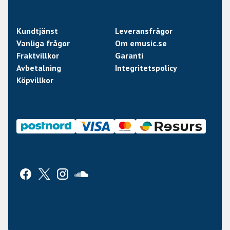
• Mikrofonsystem:
Kundtjänst
Leveransfrågor
Vanliga frågor
Om emusic.se
– Stall: PRS 85/15 “S” Humbucker
Fraktvillkor
Garanti
Avbetalning
Integritetspolicy
– Mitten: PRS 85/15 “S” Singlecoil
Köpvillkor
– Hals: PRS 85/15 “S” Singlecoil
• Elektronik: 5-läges blade switch, volym och ton
• Coil split-funktion: Ja (push/pull)
• Stall: PRS Patented Molded Tremolo
• Stämskruvar: PRS Designed Tuners
• Sadelbredd: 1 11/16” (ca 43 mm)