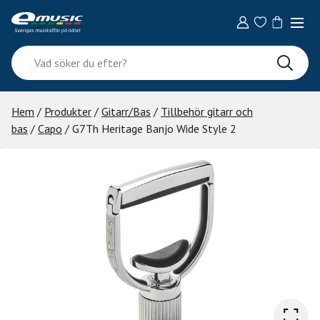
Skip
to
content
Vad
söker
du
efter?
Hem
/
Produkter
/
Gitarr/Bas
/
Tillbehör gitarr och
bas
/
Capo
/ G7Th Heritage Banjo Wide Style 2