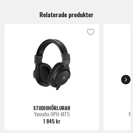
Du måste vara inloggad för att lämna en recension.
som den ger extremt låg distorsion (0.3% vid 1kHz –
Märke
Focal
100dB).
Relaterade produkter
STUDIOHÖRLURAR
Yamaha HPH-MT5
Y
1 845 kr