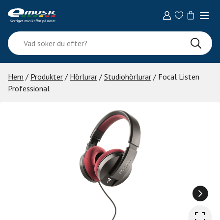
Skip
to
content
Vad
söker
du
efter?
Hem
/
Produkter
/
Hörlurar
/
Studiohörlurar
/ Focal Listen
Professional