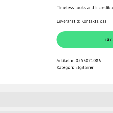
Timeless looks and incredibl
Leveranstid: Kontakta oss
Epiphone
LÄG
ES-
339
Vintage
Artikelnr:
0553071086
Sunburst
Kategori:
Elgitarrer
ES-
339
mängd