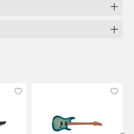
y smaller, lighter instrument. The hand-rolled C-
owcases the versatile Gibson ES™ tone that
Bone® nut, Grover® Rotomatic® tuners, and
ishes include Cherry, Pelham Blue, Vintage