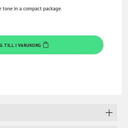
e tone in a compact package.
G TILL I VARUKORG