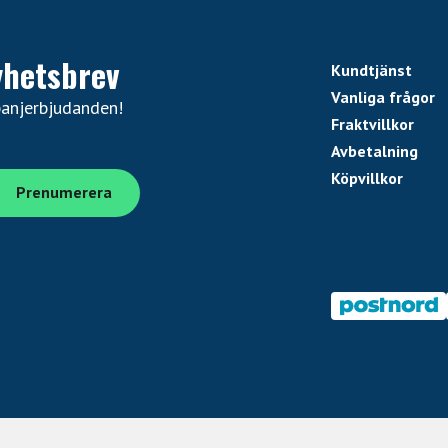
yhetsbrev
Kundtjänst
Vanliga frågor
panjerbjudanden!
Fraktvillkor
Avbetalning
Köpvillkor