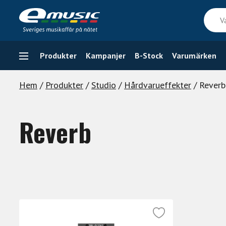
Skip
Vad
to
söker
content
du
efter
Produkter
Kampanjer
B-Stock
Varumärken
Hem
/
Produkter
/
Studio
/
Hårdvarueffekter
/ Reverb
Reverb